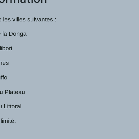
 les villes suivantes :
de la Donga
libori
ines
uffo
du Plateau
u Littoral
limité.