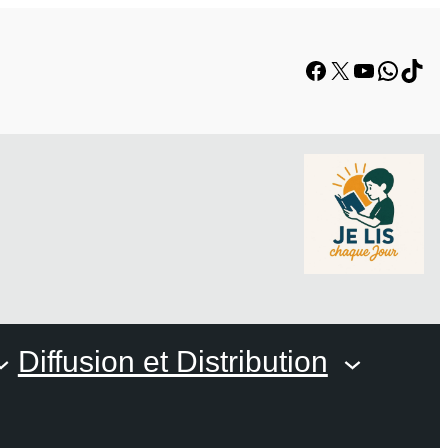
Facebook
X
YouTube
Whats
TikT
Diffusion et Distribution