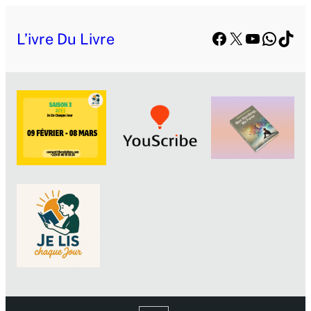
Facebook
X
YouTube
Whats
TikT
L’ivre Du Livre