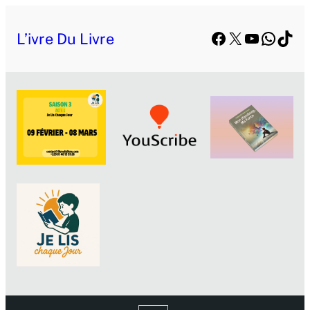
Facebook
X
YouTube
Whats
TikT
L’ivre Du Livre