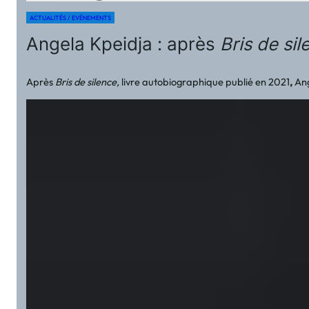
ACTUALITÉS / EVÉNEMENTS
Angela Kpeidja : après
Bris de sil
Après
Bris de silence,
livre autobiographique publié en 2021
,
Ang