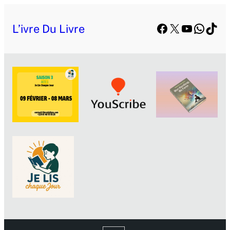
Facebook
X
YouTube
Whats
TikT
L’ivre Du Livre