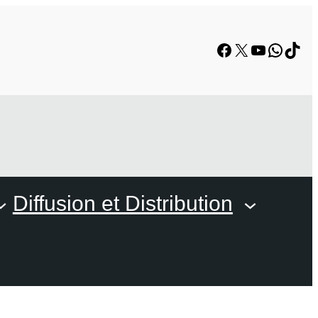
Facebook
X
YouTube
Whats
TikT
Diffusion et Distribution