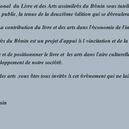
𝒕𝒊𝒐𝒏𝒂𝒍 𝒅𝒖 𝑳𝒊𝒗𝒓𝒆 𝒆𝒕 𝒅𝒆𝒔 𝑨𝒓𝒕𝒔 𝒂𝒔𝒔𝒊𝒎𝒊𝒍𝒆é𝒔 𝒅𝒖 𝑩é𝒏𝒊𝒏 𝒔𝒐𝒖𝒔 𝒕𝒖𝒕𝒆
𝒄𝒆 𝒅𝒖 𝒑𝒖𝒃𝒍𝒊𝒄, 𝒍𝒂 𝒕𝒆𝒏𝒖𝒆 𝒅𝒆 𝒍𝒂 𝒅𝒆𝒖𝒙𝒊è𝒎𝒆 é𝒅𝒊𝒕𝒊𝒐𝒏 𝒒𝒖𝒊 𝒔𝒆 
𝒐𝒏𝒕𝒓𝒊𝒃𝒖𝒕𝒊𝒐𝒏 𝒅𝒖 𝒍𝒊𝒗𝒓𝒆 𝒆𝒕 𝒅𝒆𝒔 𝒂𝒓𝒕𝒔 𝒅𝒂𝒏𝒔 𝒍’é𝒄𝒐𝒏𝒐𝒎𝒊𝒆 𝒅𝒆 𝒍’𝒊𝒏𝒅𝒖
𝒊𝒍é𝒔 𝒅𝒖 𝑩é𝒏𝒊𝒏 𝒆𝒔𝒕 𝒖𝒏 𝒑𝒓𝒐𝒋𝒆𝒕 𝒅’𝒂𝒑𝒑𝒖𝒊 à 𝒍 »𝒊𝒏𝒄𝒊𝒕𝒂𝒕𝒊𝒐𝒏 𝒆𝒕 𝒅𝒆 𝒍𝒂 
𝒅𝒆 𝒑𝒐𝒔𝒊𝒕𝒊𝒐𝒏𝒏𝒏𝒆𝒓 𝒍𝒆 𝒍𝒊𝒗𝒓𝒆 𝒆𝒕 𝒍𝒆𝒔 𝒂𝒓𝒕𝒔 𝒅𝒂𝒏𝒔 𝒍’𝒂𝒊𝒓𝒆 𝒄𝒖𝒍𝒕𝒖𝒓𝒆𝒍
𝒍𝒐𝒑𝒑𝒆𝒎𝒆𝒏𝒕 𝒅𝒆 𝒏𝒐𝒕𝒓𝒆 𝒔𝒐𝒄𝒊é𝒕é.
𝒕 𝒅𝒆𝒔 𝒂𝒓𝒕𝒔 ,𝒗𝒐𝒖𝒔 ê𝒕𝒆𝒔 𝒕𝒐𝒖𝒔 𝒊𝒏𝒗𝒊𝒕é𝒔 à 𝒄𝒆𝒕 é𝒗è𝒏𝒆𝒎𝒆𝒏𝒕 𝒒𝒖𝒊 𝒏𝒆 𝒍𝒂
𝒏𝒊𝒏