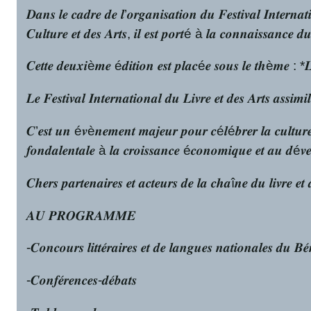
𝑫𝒂𝒏𝒔 𝒍𝒆 𝒄𝒂𝒅𝒓𝒆 𝒅𝒆 𝒍’𝒐𝒓𝒈𝒂𝒏𝒊𝒔𝒂𝒕𝒊𝒐𝒏 𝒅𝒖 𝑭𝒆𝒔𝒕𝒊𝒗𝒂𝒍 𝑰𝒏𝒕𝒆𝒓𝒏
𝑪𝒖𝒍𝒕𝒖𝒓𝒆 𝒆𝒕 𝒅𝒆𝒔 𝑨𝒓𝒕𝒔, 𝒊𝒍 𝒆𝒔𝒕 𝒑𝒐𝒓𝒕é à 𝒍𝒂 𝒄𝒐𝒏𝒏𝒂𝒊𝒔𝒔𝒂
𝑪𝒆𝒕𝒕𝒆 𝒅𝒆𝒖𝒙𝒊è𝒎𝒆 é𝒅𝒊𝒕𝒊𝒐𝒏 𝒆𝒔𝒕 𝒑𝒍𝒂𝒄é𝒆 𝒔𝒐𝒖𝒔 𝒍𝒆 𝒕𝒉è𝒎𝒆 : *𝑳𝒂 𝒄
𝑳𝒆 𝑭𝒆𝒔𝒕𝒊𝒗𝒂𝒍 𝑰𝒏𝒕𝒆𝒓𝒏𝒂𝒕𝒊𝒐𝒏𝒂𝒍 𝒅𝒖 𝑳𝒊𝒗𝒓𝒆 𝒆𝒕 𝒅𝒆𝒔 𝑨𝒓𝒕𝒔 𝒂𝒔𝒔𝒊
𝑪’𝒆𝒔𝒕 𝒖𝒏 é𝒗è𝒏𝒆𝒎𝒆𝒏𝒕 𝒎𝒂𝒋𝒆𝒖𝒓 𝒑𝒐𝒖𝒓 𝒄é𝒍é𝒃𝒓𝒆𝒓 𝒍𝒂 𝒄𝒖𝒍𝒕𝒖𝒓𝒆 𝒆𝒕 
𝒇𝒐𝒏𝒅𝒂𝒍𝒆𝒏𝒕𝒂𝒍𝒆 à 𝒍𝒂 𝒄𝒓𝒐𝒊𝒔𝒔𝒂𝒏𝒄𝒆 é𝒄𝒐𝒏𝒐𝒎𝒊𝒒𝒖𝒆 𝒆𝒕 𝒂𝒖 𝒅é𝒗
𝑪𝒉𝒆𝒓𝒔 𝒑𝒂𝒓𝒕𝒆𝒏𝒂𝒊𝒓𝒆𝒔 𝒆𝒕 𝒂𝒄𝒕𝒆𝒖𝒓𝒔 𝒅𝒆 𝒍𝒂 𝒄𝒉𝒂î𝒏𝒆 𝒅𝒖 𝒍𝒊𝒗𝒓𝒆 
𝑨𝑼 𝑷𝑹𝑶𝑮𝑹𝑨𝑴𝑴𝑬
-𝑪𝒐𝒏𝒄𝒐𝒖𝒓𝒔 𝒍𝒊𝒕𝒕𝒆́𝒓𝒂𝒊𝒓𝒆𝒔 𝒆𝒕 𝒅𝒆 𝒍𝒂𝒏𝒈𝒖𝒆𝒔 𝒏𝒂𝒕𝒊𝒐𝒏𝒂𝒍𝒆𝒔 𝒅𝒖 𝑩𝒆́
-𝑪𝒐𝒏𝒇𝒆́𝒓𝒆𝒏𝒄𝒆𝒔-𝒅𝒆́𝒃𝒂𝒕𝒔