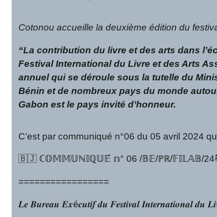
Cotonou accueille la deuxième édition du festi
“La contribution du livre et des arts dans l’é
Festival International du Livre et des Arts 
annuel qui se déroule sous la tutelle du Mini
Bénin et de nombreux pays du monde autour d’u
Gabon est le pays invité d’honneur.
C’est par communiqué n°06 du 05 avril 2024 que
🇧🇯 ℂ𝕆𝕄𝕄𝕌ℕ𝕀ℚ𝕌𝔼́ 𝕟° 06 /𝔹𝔼/ℙℝ/𝔽𝕀𝕃𝔸𝔹/24
=================
𝑳𝒆 𝑩𝒖𝒓𝒆𝒂𝒖 𝑬𝒙é𝒄𝒖𝒕𝒊𝒇 𝒅𝒖 𝑭𝒆𝒔𝒕𝒊𝒗𝒂𝒍 𝑰𝒏𝒕𝒆𝒓𝒏𝒂𝒕𝒊𝒐𝒏𝒂𝒍 𝒅𝒖 𝑳