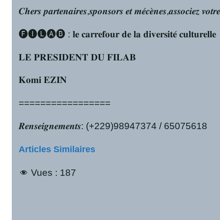
𝑪𝒉𝒆𝒓𝒔 𝒑𝒂𝒓𝒕𝒆𝒏𝒂𝒊𝒓𝒆𝒔,𝒔𝒑𝒐𝒏𝒔𝒐𝒓𝒔 𝒆𝒕 𝒎𝒆́𝒄𝒆̀𝒏𝒆𝒔,𝒂𝒔𝒔𝒐𝒄𝒊𝒆𝒛 𝒗𝒐𝒕𝒓
🅕🅘🅛🅐🅑 : 𝐥𝐞 𝐜𝐚𝐫𝐫𝐞𝐟𝐨𝐮𝐫 𝐝𝐞 𝐥𝐚 𝐝𝐢𝐯𝐞𝐫𝐬𝐢𝐭𝐞́ 𝐜𝐮𝐥𝐭𝐮𝐫𝐞𝐥𝐥𝐞
𝐋𝐄 𝐏𝐑𝐄𝐒𝐈𝐃𝐄𝐍𝐓 𝐃𝐔 𝐅𝐈𝐋𝐀𝐁
𝐊𝐨𝐦𝐢 𝐄𝐙𝐈𝐍
=================
𝑹𝒆𝒏𝒔𝒆𝒊𝒈𝒏𝒆𝒎𝒆𝒏𝒕𝒔: (+229)98947374 / 65075618
Articles Similaires
Vues :
187