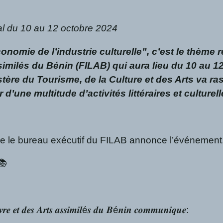
val du 10 au 12 octobre 2024
conomie de l’industrie culturelle”, c’est le thème
Assimilés du Bénin (FILAB) qui aura lieu du 10 au
stère du Tourisme, de la Culture et des Arts va ra
ne multitude d’activités littéraires et culturell
 le bureau exécutif du FILAB annonce l’événement. L
📚
𝒊𝒗𝒓𝒆 𝒆𝒕 𝒅𝒆𝒔 𝑨𝒓𝒕𝒔 𝒂𝒔𝒔𝒊𝒎𝒊𝒍é𝒔 𝒅𝒖 𝑩é𝒏𝒊𝒏 𝒄𝒐𝒎𝒎𝒖𝒏𝒊𝒒𝒖𝒆: