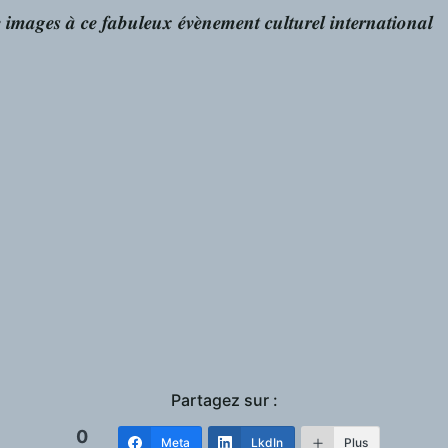
 𝒊𝒎𝒂𝒈𝒆𝒔 𝒂̀ 𝒄𝒆 𝒇𝒂𝒃𝒖𝒍𝒆𝒖𝒙 𝒆́𝒗𝒆̀𝒏𝒆𝒎𝒆𝒏𝒕 𝒄𝒖𝒍𝒕𝒖𝒓𝒆𝒍 𝒊𝒏𝒕𝒆𝒓𝒏𝒂𝒕𝒊𝒐𝒏𝒂𝒍
Partagez sur :
0
Meta
LkdIn
Plus