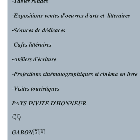
-𝑻𝒂𝒃𝒍𝒆𝒔 𝒓𝒐𝒏𝒅𝒆𝒔
-𝑬𝒙𝒑𝒐𝒔𝒊𝒕𝒊𝒐𝒏𝒔-𝒗𝒆𝒏𝒕𝒆𝒔 𝒅’𝒐𝒆𝒖𝒗𝒓𝒆𝒔 𝒅’𝒂𝒓𝒕𝒔 𝒆𝒕 𝒍𝒊𝒕𝒕𝒆́𝒓𝒂𝒊𝒓𝒆𝒔
-𝑺𝒆́𝒂𝒏𝒄𝒆𝒔 𝒅𝒆 𝒅𝒆́𝒅𝒊𝒄𝒂𝒄𝒆𝒔
-𝑪𝒂𝒇𝒆́𝒔 𝒍𝒊𝒕𝒕𝒆́𝒓𝒂𝒊𝒓𝒆𝒔
-𝑨𝒕𝒆́𝒍𝒊𝒆𝒓𝒔 𝒅’𝒆́𝒄𝒓𝒊𝒕𝒖𝒓𝒆
-𝑷𝒓𝒐𝒋𝒆𝒄𝒕𝒊𝒐𝒏𝒔 𝒄𝒊𝒏𝒆́𝒎𝒂𝒕𝒐𝒈𝒓𝒂𝒑𝒉𝒊𝒒𝒖𝒆𝒔 𝒆𝒕 𝒄𝒊𝒏𝒆́𝒎𝒂 𝒆𝒏 𝒍𝒊𝒗𝒓𝒆
-𝑽𝒊𝒔𝒊𝒕𝒆𝒔 𝒕𝒐𝒖𝒓𝒊𝒔𝒕𝒊𝒒𝒖𝒆𝒔
𝑷𝑨𝒀𝑺 𝑰𝑵𝑽𝑰𝑻𝑬́ 𝑫’𝑯𝑶𝑵𝑵𝑬𝑼𝑹
👇👇
𝑮𝑨𝑩𝑶𝑵🇬🇦