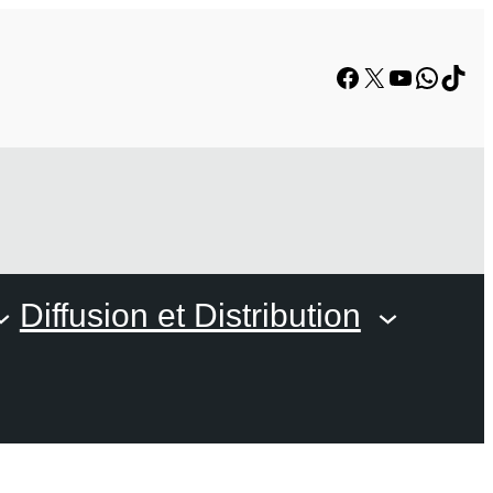
Facebook
X
YouTube
Whats
TikT
Diffusion et Distribution