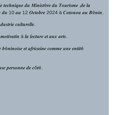
𝒍𝒍𝒆 𝒕𝒆𝒄𝒉𝒏𝒊𝒒𝒖𝒆 𝒅𝒖 𝑴𝒊𝒏𝒊𝒔𝒕è𝒓𝒆 𝒅𝒖 𝑻𝒐𝒖𝒓𝒊𝒔𝒎𝒆 ,𝒅𝒆 𝒍𝒂
é𝒓𝒐𝒖𝒍𝒆𝒓𝒂 𝒅𝒖 10 𝒂𝒖 12 𝑶𝒄𝒕𝒐𝒃𝒓𝒆 2024 à 𝑪𝒐𝒕𝒐𝒏𝒐𝒖 𝒂𝒖 𝑩é𝒏𝒊𝒏.
𝒔𝒕𝒓𝒊𝒆 𝒄𝒖𝒍𝒕𝒖𝒓𝒆𝒍𝒍𝒆.
𝒎𝒐𝒕𝒊𝒗𝒂𝒕𝒊𝒏 à 𝒍𝒂 𝒍𝒆𝒄𝒕𝒖𝒓𝒆 𝒆𝒕 𝒂𝒖𝒙 𝒂𝒓𝒕𝒔.
𝒍𝒆 𝒃é𝒏𝒊𝒏𝒐𝒊𝒔𝒆 𝒆𝒕 𝒂𝒇𝒓𝒊𝒄𝒂𝒊𝒏𝒆 𝒄𝒐𝒎𝒎𝒆 𝒖𝒏𝒆 𝒆𝒏𝒕𝒊𝒕é
𝒊𝒔𝒔𝒆 𝒑𝒆𝒓𝒔𝒐𝒏𝒏𝒆 𝒅𝒆 𝒄ô𝒕é.