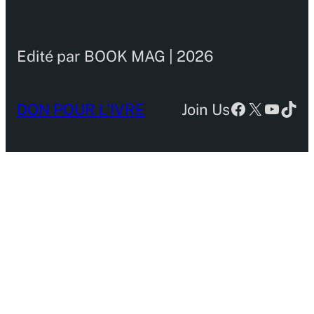
Edité par BOOK MAG | 2026
Facebook
X
YouTu
TikT
DON POUR L’IVRE
Join Us