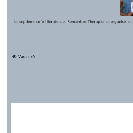
Le septième café littéraire des Rencontres Théraplume, organisé le 
Vues :
76