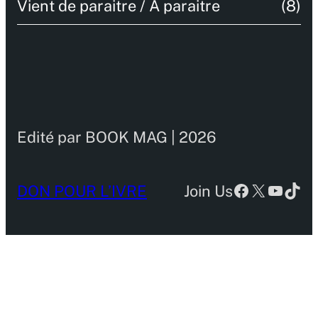
Vient de paraitre / A paraitre
(8)
Edité par BOOK MAG | 2026
Facebook
X
YouTu
TikT
DON POUR L’IVRE
Join Us