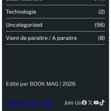
Technologie
(2)
Uncategorized
(56)
Vient de paraitre / A paraitre
(8)
Edité par BOOK MAG | 2026
Facebook
X
YouTu
TikT
DON POUR L’IVRE
Join Us