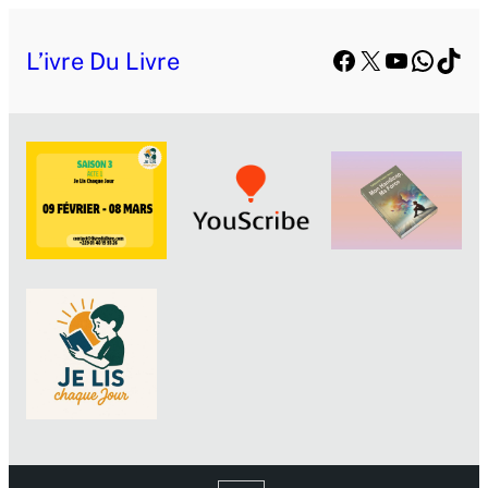
Facebook
X
YouTube
Whats
TikT
L’ivre Du Livre