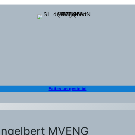
Faites un geste ici
Engelbert MVENG