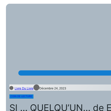
Livre Du Livre
Décembre 24, 2023
COIN DE LECTURE
SI … QUELQU’UN… de 