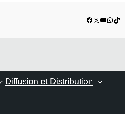
Facebook
X
YouTube
Whats
TikT
Diffusion et Distribution