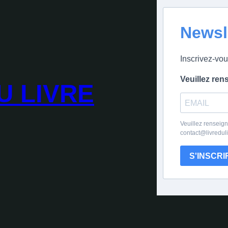
Newsl
Inscrivez-vou
Veuillez ren
U LIVRE
Veuillez renseign
contact@livredul
S'INSCRI