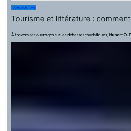
COIN DE LECTURE
Tourisme et littérature : commen
À travers ses ouvrages sur les richesses touristiques,
Hubert O. 