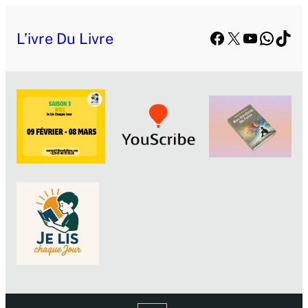
Facebook
X
YouTube
Whats
TikT
L’ivre Du Livre