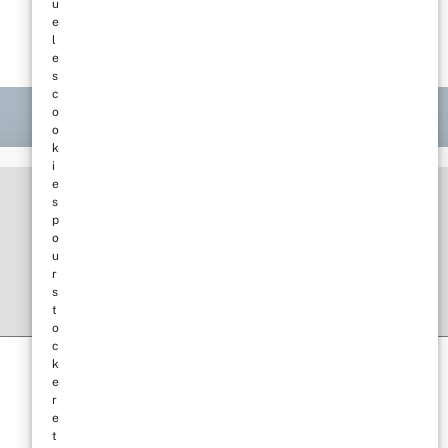
u
e
l
e
s
c
o
o
k
i
e
s
p
o
u
r
s
t
o
c
k
e
r
e
t