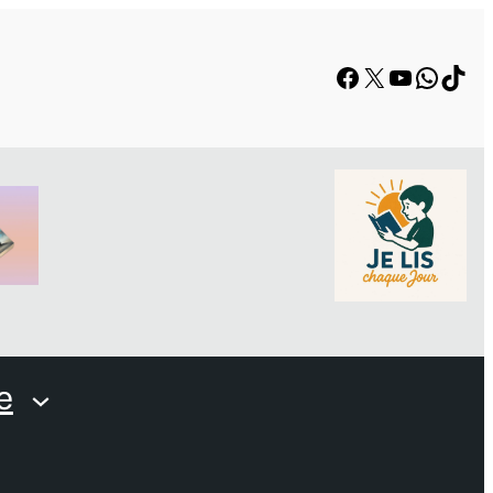
Facebook
X
YouTube
Whats
TikT
e