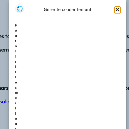
Gérer le consentement
P
o
 à des tables rondes et conférences et découvrir des ex
u
r
o
sement de la création féminine et la promotion de la le
f
f
r
i
r
l
e
mars 2026
, marque ainsi un jalon important dans la promo
s
m
e
salonlifa.com
i
l
l
e
u