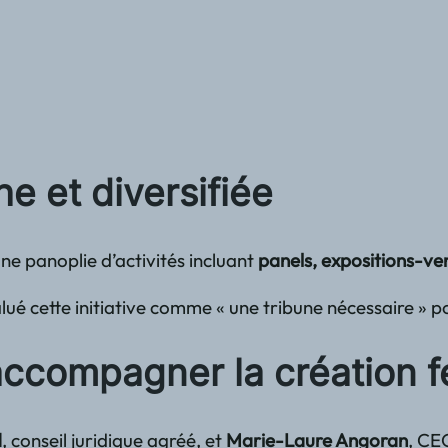
e et diversifiée
une panoplie d’activités incluant
panels, expositions-ven
alué cette initiative comme « une tribune nécessaire » 
accompagner la création 
d
, conseil juridique agréé, et
Marie-Laure Angoran
, CEO