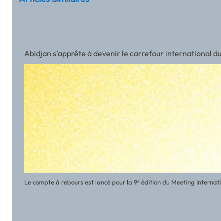
Rive Noire Littérature 2026 : une deuxième édition qui co
Le samedi 27 juin 2026, le Centre Paris Anim’ Oudiné, dans le 13ᵉ ar