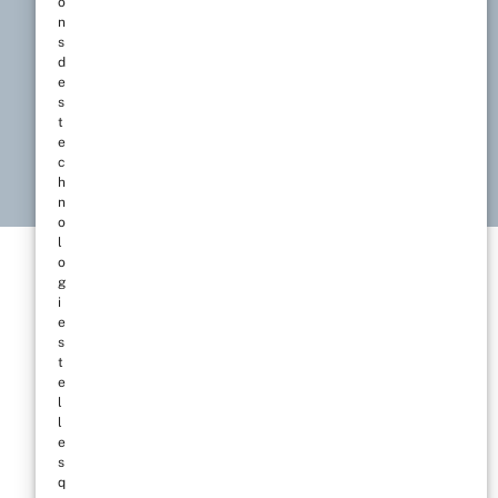
o
n
s
d
e
s
t
e
c
h
n
o
l
o
g
i
e
s
t
e
l
l
e
s
q