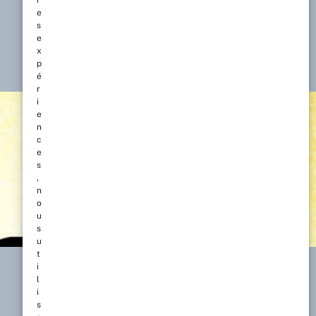
r
e
s
e
x
p
is
é
r
i
e
n
c
e
s
,
n
o
u
s
u
t
i
l
i
s