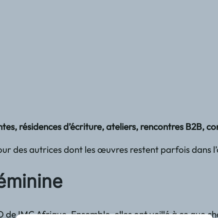
tes, résidences d’écriture, ateliers, rencontres B2B, 
pour des autrices dont les œuvres restent parfois dans 
féminine
 de IMC Afrique. Ensemble, elles ont veillé à ce que cha