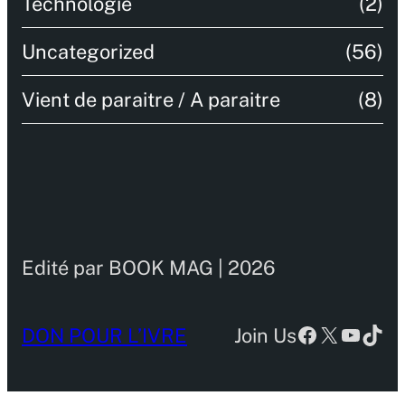
Technologie
(2)
Uncategorized
(56)
Vient de paraitre / A paraitre
(8)
Edité par BOOK MAG | 2026
Facebook
X
YouTu
TikT
DON POUR L’IVRE
Join Us