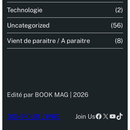
Technologie
(2)
Uncategorized
(56)
Vient de paraitre / A paraitre
(8)
Edité par BOOK MAG | 2026
Facebook
X
YouTu
TikT
DON POUR L’IVRE
Join Us