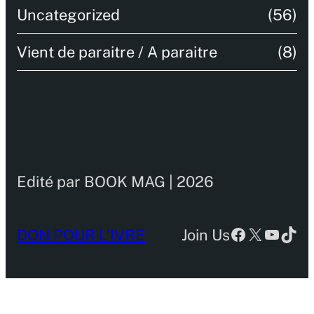
Uncategorized
(56)
Vient de paraitre / A paraitre
(8)
Edité par BOOK MAG | 2026
Facebook
X
YouTu
TikT
DON POUR L’IVRE
Join Us