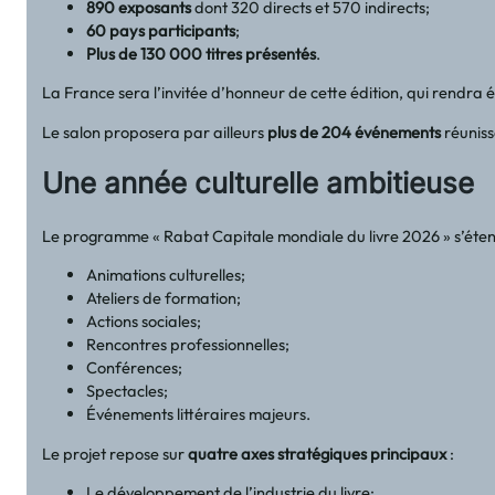
890 exposants
dont 320 directs et 570 indirects;
60 pays participants
;
Plus de 130 000 titres présentés
.
La France sera l’invitée d’honneur de cette édition, qui rendr
Le salon proposera par ailleurs
plus de 204 événements
réunis
Une année culturelle ambitieuse
Le programme « Rabat Capitale mondiale du livre 2026 » s’étendr
Animations culturelles;
Ateliers de formation;
Actions sociales;
Rencontres professionnelles;
Conférences;
Spectacles;
Événements littéraires majeurs.
Le projet repose sur
quatre axes stratégiques principaux
:
Le développement de l’industrie du livre;