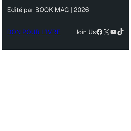
Edité par BOOK MAG | 2026
Facebook
X
YouTu
TikT
DON POUR L’IVRE
Join Us