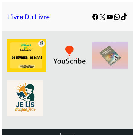
Facebook
X
YouTube
Whats
TikT
L’ivre Du Livre