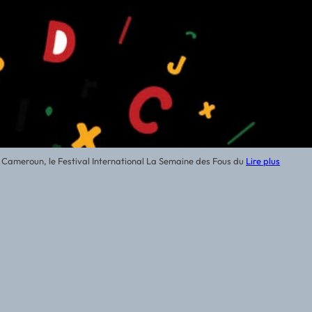
du Cameroun, le Festival International La Semaine des Fous du
Lire plus