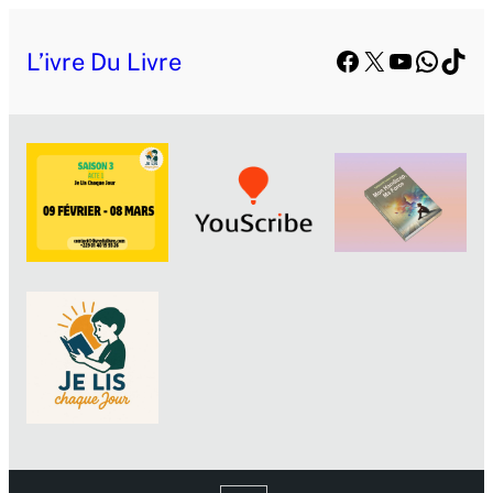
Facebook
X
YouTube
Whats
TikT
L’ivre Du Livre