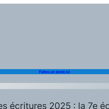
Faites un geste ici
s écritures 2025 : la 7e éd