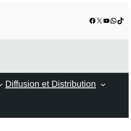
Facebook
X
YouTube
Whats
TikT
Diffusion et Distribution