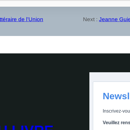
ttéraire de l’Union
Next :
Jeanne Guie
Newsl
Inscrivez-vou
Veuillez ren