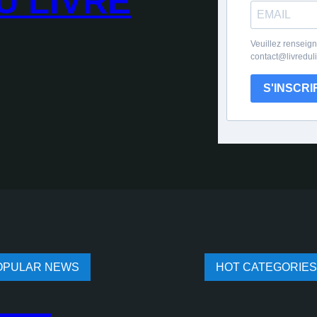
U LIVRE
Veuillez renseign
contact@livredul
S'INSCRI
OPULAR NEWS
HOT CATEGORIES