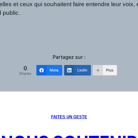
les et ceux qui souhaitent faire entendre leur voix, e
 public.
Partagez sur :
0
Meta
LkdIn
Plus
Shares
FAITES UN GESTE