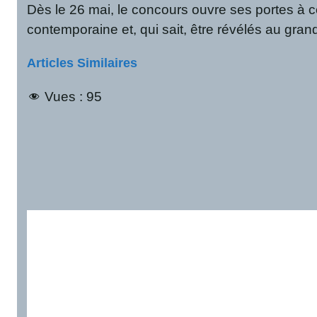
Dès le 26 mai, le concours ouvre ses portes à cel
contemporaine et, qui sait, être révélés au grand
Articles Similaires
Vues :
95