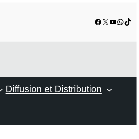
Facebook
X
YouTube
Whats
TikT
Diffusion et Distribution