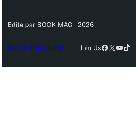
Edité par BOOK MAG | 2026
Facebook
X
YouTu
TikT
DON POUR L’IVRE
Join Us