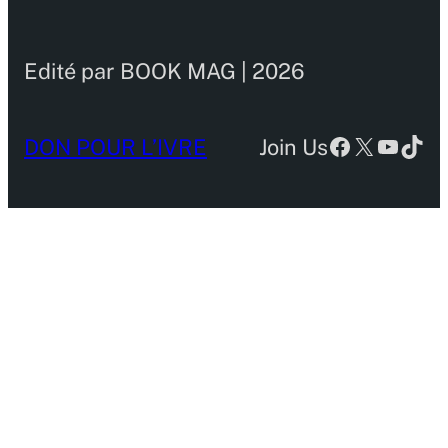
Edité par BOOK MAG | 2026
Facebook
X
YouTu
TikT
DON POUR L’IVRE
Join Us