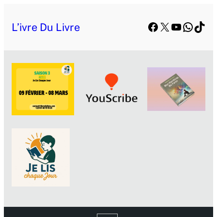
Facebook
X
YouTube
Whats
TikT
L’ivre Du Livre