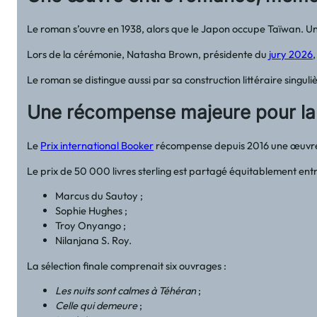
Le roman s’ouvre en 1938, alors que le Japon occupe Taïwan. Une 
Lors de la cérémonie, Natasha Brown, présidente du
jury 2026
,
Le roman se distingue aussi par sa construction littéraire singuli
Une récompense majeure pour la l
Le
Prix international Booker
récompense depuis 2016 une œuvre un
Le prix de 50 000 livres sterling est partagé équitablement entr
Marcus du Sautoy ;
Sophie Hughes ;
Troy Onyango ;
Nilanjana S. Roy.
La sélection finale comprenait six ouvrages :
Les nuits sont calmes à Téhéran
;
Celle qui demeure
;