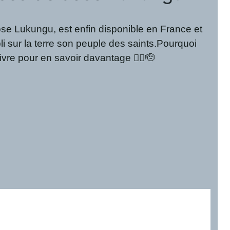
Lukungu, est enfin disponible en France et
li sur la terre son peuple des saints.Pourquoi
vre pour en savoir davantage 👌🏽🫡