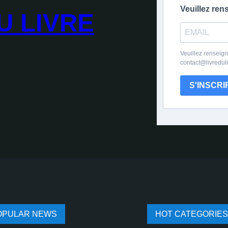
Veuillez ren
U LIVRE
Veuillez renseign
contact@livredul
S'INSCRI
OPULAR NEWS
HOT CATEGORIES