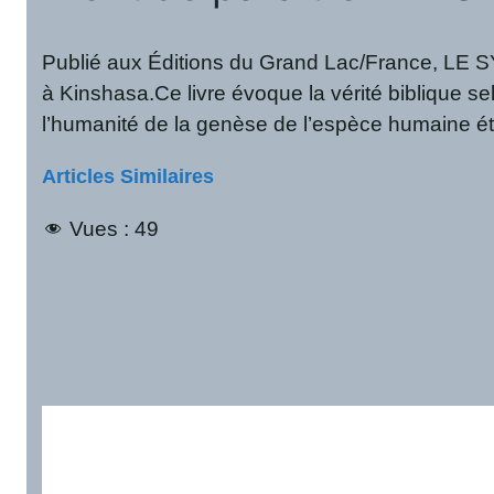
Publié aux Éditions du Grand Lac/France, LE
à Kinshasa.Ce livre évoque la vérité biblique sel
l’humanité de la genèse de l’espèce humaine éta
Articles Similaires
Vues :
49