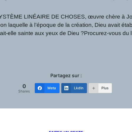
 SYSTÈME LINÉAIRE DE CHOSES, œuvre chère à Jose 
on laquelle à l’époque de la création, Dieu avait étab
it-elle sainte aux yeux de Dieu ?Procurez-vous du li
Partagez sur :
0
Meta
LkdIn
Plus
Shares