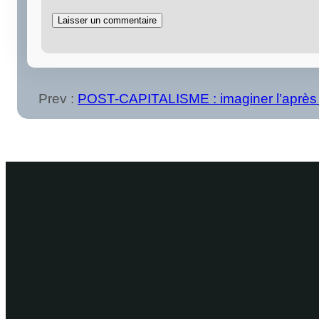
Prev :
POST-CAPITALISME : imaginer l’après