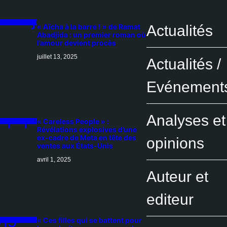
Actualités
« Aïcha à la barre ! » de Ramat
Abadjida : un premier roman où
l’amour devient procès
juillet 13, 2025
Actualités /
Evénement
Analyses et
« Careless People » :
Révélations explosives d’une
ex-cadre de Meta en tête des
opinions
ventes aux États-Unis
avril 1, 2025
Auteur et
editeur
« Ces filles qui se battent pour