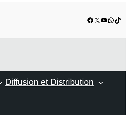
Facebook
X
YouTube
Whats
TikT
Diffusion et Distribution