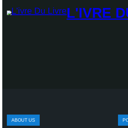
L'IVRE D
ABOUT US
P