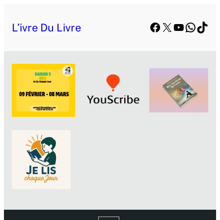
Facebook
X
YouTube
Whats
TikT
L’ivre Du Livre