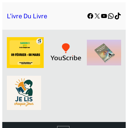
Facebook
X
YouTube
Whats
TikT
L’ivre Du Livre