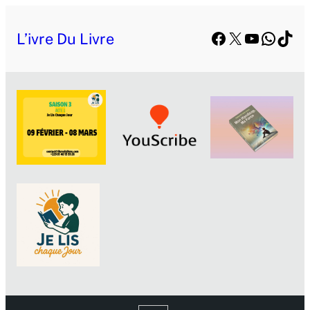
Facebook
X
YouTube
Whats
TikT
L’ivre Du Livre