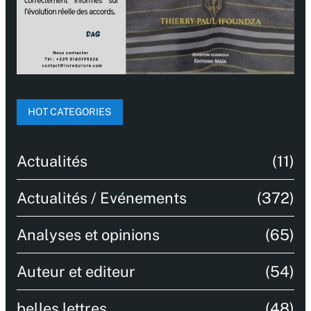
HOT CATEGORIES
Actualités
(11)
Actualités / Evénements
(372)
Analyses et opinions
(65)
Auteur et editeur
(54)
belles lettres
(48)