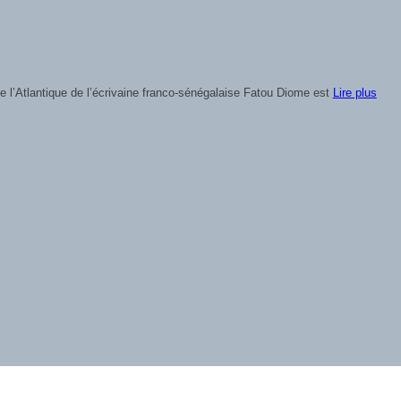
ns lequel le philosophe camerounais propose une réflexion approfondie
Lire pl