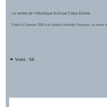
Critique de la raison Nègre : Achille Mbembe
Critique de la raison nègre d’Achille Mbembe est un essai majeur da
Vues :
56