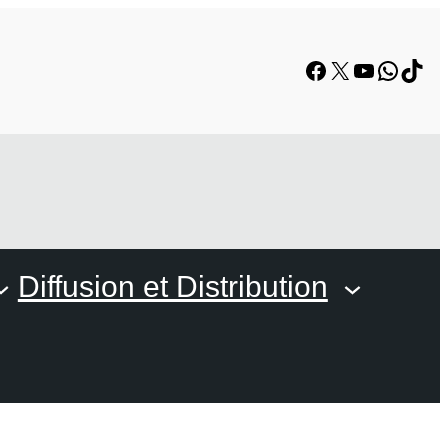
Facebook
X
YouTube
Whats
TikT
Diffusion et Distribution