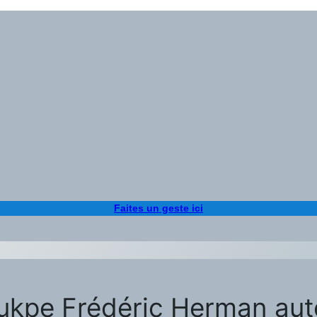
Faites un geste ici
pe Frédéric Herman autou