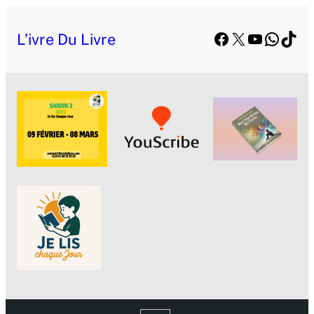
Facebook
X
YouTube
Whats
TikT
L’ivre Du Livre