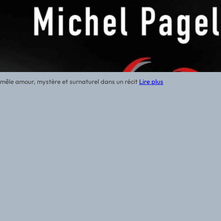
mêle amour, mystère et surnaturel dans un récit
Lire plus