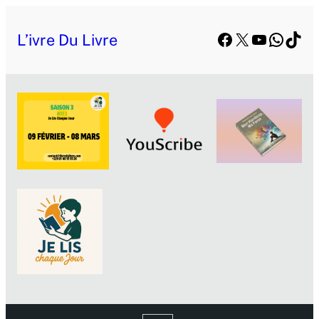
Facebook
X
YouTube
Whats
TikT
L’ivre Du Livre