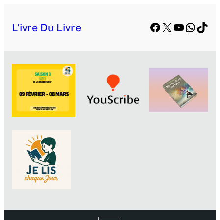
Facebook
X
YouTube
Whats
TikT
L’ivre Du Livre