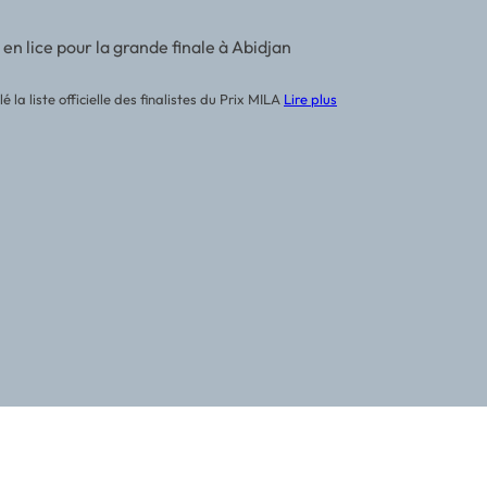
 en lice pour la grande finale à Abidjan
 la liste officielle des finalistes du Prix MILA
Lire plus