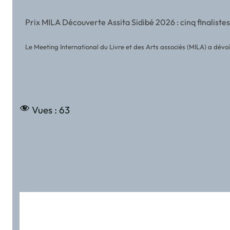
Prix MILA Découverte Assita Sidibé 2026 : cinq finalistes
Le Meeting International du Livre et des Arts associés (MILA) a dévoilé
Vues :
63