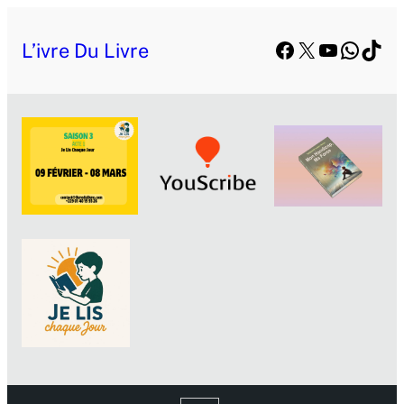
Facebook
X
YouTube
Whats
TikT
L’ivre Du Livre