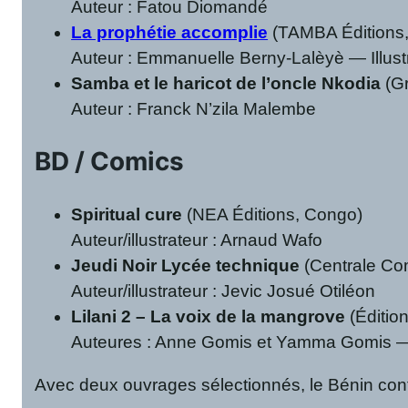
Auteur : Fatou Diomandé
La prophétie accomplie
(TAMBA Éditions,
Auteur : Emmanuelle Berny-Lalèyè — Illustr
Samba et le haricot de l’oncle Nkodia
(Gr
Auteur : Franck N’zila Malembe
BD / Comics
Spiritual cure
(NEA Éditions, Congo)
Auteur/illustrateur : Arnaud Wafo
Jeudi Noir Lycée technique
(Centrale Co
Auteur/illustrateur : Jevic Josué Otiléon
Lilani 2 – La voix de la mangrove
(Éditio
Auteures : Anne Gomis et Yamma Gomis — I
Avec deux ouvrages sélectionnés, le Bénin confi