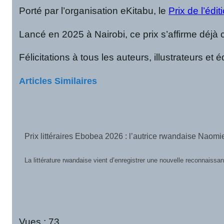
Porté par l’organisation eKitabu, le
Prix de l’édi
Lancé en 2025 à Nairobi, ce prix s’affirme déjà 
Félicitations à tous les auteurs, illustrateurs e
Articles Similaires
Prix MILA Découverte Assita Sidibé 2026 : cinq finalistes
Le Meeting International du Livre et des Arts associés (MILA) a dévoil
Vues :
73