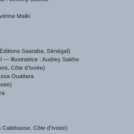
évérine Malki
Éditions Saaraba, Sénégal)
l — Illustratrice : Audrey Sakho
ns, Côte d’Ivoire)
 Assa Ouattara
oire)
za
 Calebasse, Côte d’Ivoire)