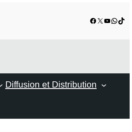
Facebook
X
YouTube
Whats
TikT
Diffusion et Distribution