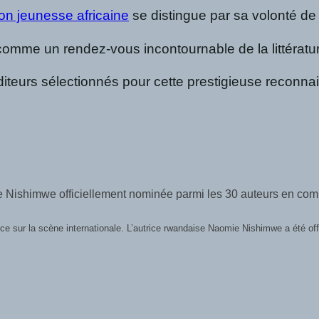
tion jeunesse africaine
se distingue par sa volonté de 
comme un rendez-vous incontournable de la littérature
t éditeurs sélectionnés pour cette prestigieuse reconn
 en lice pour la grande finale à Abidjan
é la liste officielle des finalistes du Prix MILA
Lire plus