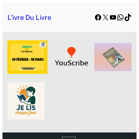
Facebook
X
YouTube
Whats
TikT
L’ivre Du Livre