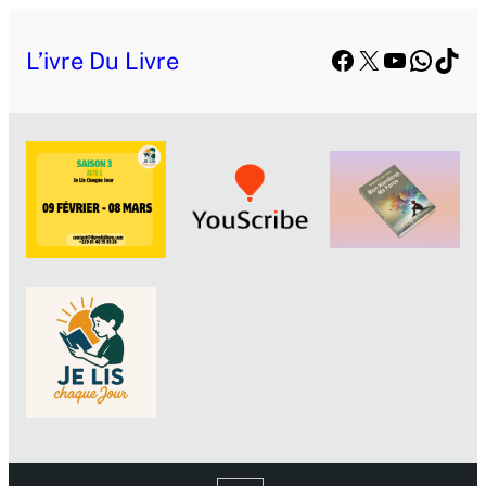
Facebook
X
YouTube
Whats
TikT
L’ivre Du Livre