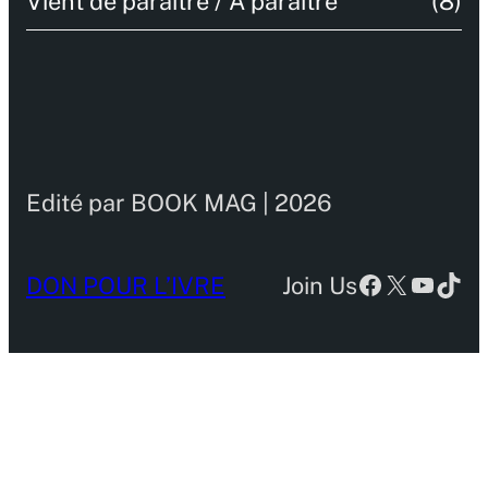
Vient de paraitre / A paraitre
(8)
Edité par BOOK MAG | 2026
Facebook
X
YouTu
TikT
DON POUR L’IVRE
Join Us