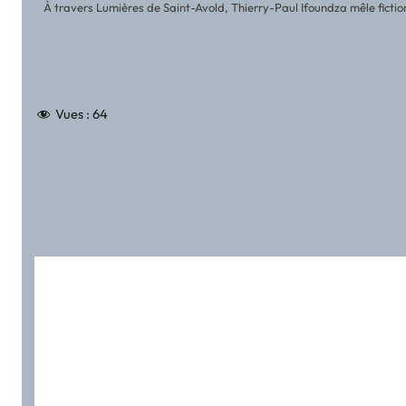
À travers Lumières de Saint-Avold, Thierry-Paul Ifoundza mêle fictio
Vues :
64