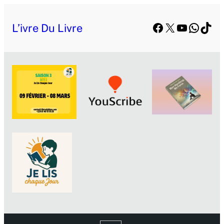
Facebook
X
YouTube
Whats
TikT
L’ivre Du Livre