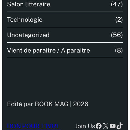
Salon littéraire
(47)
Technologie
(2)
Uncategorized
(56)
Vient de paraitre / A paraitre
(8)
Edité par BOOK MAG | 2026
Facebook
X
YouTu
TikT
DON POUR L’IVRE
Join Us