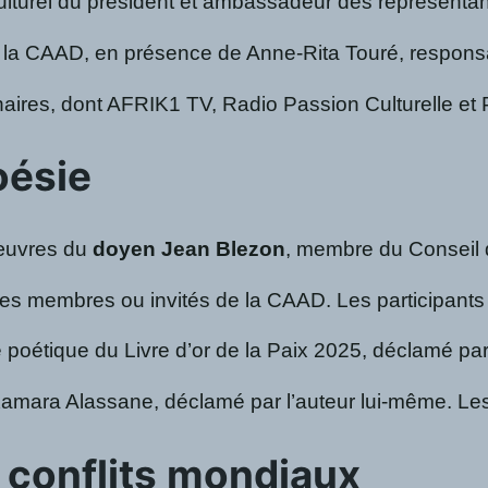
ulturel du président et ambassadeur des représentan
 la CAAD, en présence de Anne‑Rita Touré, responsab
aires, dont AFRIK1 TV, Radio Passion Culturelle et Pa
oésie
œuvres du
doyen Jean Blezon
, membre du Conseil 
ètes membres ou invités de la CAAD. Les participants
gie poétique du Livre d’or de la Paix 2025, déclamé pa
amara Alassane, déclamé par l’auteur lui-même. Les 
x conflits mondiaux