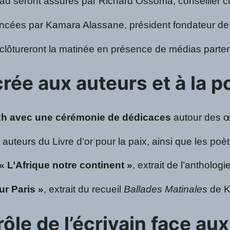
au seront assurés par Richard Ossoma, conseiller c
noncées par Kamara Alassane, président fondateur de
 clôtureront la matinée en présence de médias parten
ée aux auteurs et à la p
2h avec une cérémonie de dédicaces
autour des 
uteurs du Livre d’or pour la paix, ainsi que les po
« L’Afrique notre continent »
, extrait de l’antholo
r Paris »
, extrait du recueil
Ballades Matinales
de K
rôle de l’écrivain face au