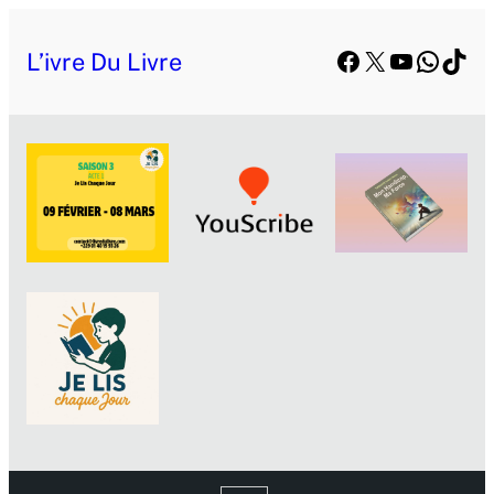
Facebook
X
YouTube
Whats
TikT
L’ivre Du Livre