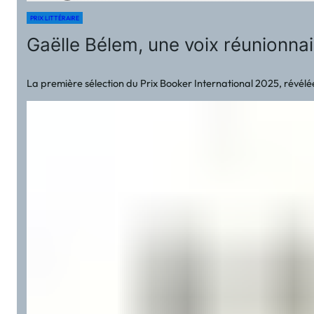
PRIX LITTÉRAIRE
Gaëlle Bélem, une voix réunionnai
La première sélection du Prix Booker International 2025, révél