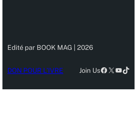
Edité par BOOK MAG | 2026
Facebook
X
YouTu
TikT
DON POUR L’IVRE
Join Us