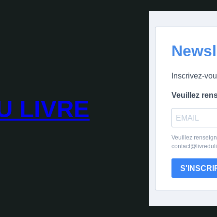
Newsl
Inscrivez-vou
Veuillez ren
U LIVRE
Veuillez renseign
contact@livredul
S'INSCRI