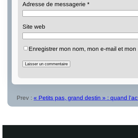
Adresse de messagerie
*
Site web
Enregistrer mon nom, mon e-mail et mon 
Prev :
‎« Petits pas, grand destin » : quand l’