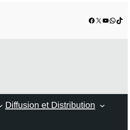
Facebook
X
YouTube
Whats
TikT
Diffusion et Distribution