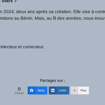
 Stars ?
 en 2024, deux ans après sa création. Elle vise à contr
s limitons au Bénin. Mais, au fil des années, nous tr
relecteur et correcteur.
Partagez sur :
0
Meta
LkdIn
Plus
Shares