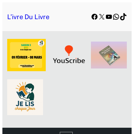
Facebook
X
YouTube
Whats
TikT
L’ivre Du Livre