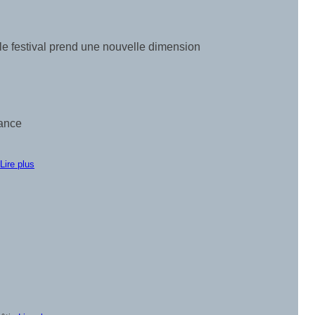
 le festival prend une nouvelle dimension
rance
r
Lire plus