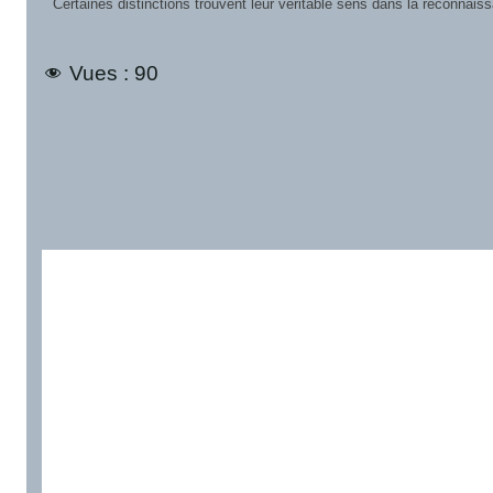
Certaines distinctions trouvent leur véritable sens dans la reconnais
Vues :
90