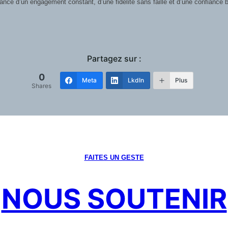
sance d’un engagement constant, d’une fidélité sans faille et d’une confiance 
Partagez sur :
0
Meta
LkdIn
Plus
Shares
FAITES UN GESTE
NOUS SOUTENIR