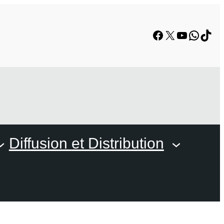
Facebook
X
YouTube
Whats
TikT
Diffusion et Distribution