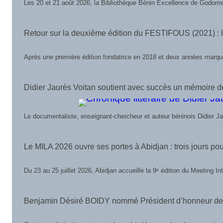
Les 20 et 21 août 2026, la Bibliothèque Bénin Excellence de Godomey
Retour sur la deuxième édition du FESTIFOUS (2021) : l’é
Après une première édition fondatrice en 2018 et deux années marqué
Didier Jaurès Voitan soutient avec succès un mémoire de
Le documentaliste, enseignant-chercheur et auteur béninois Didier J
Le MILA 2026 ouvre ses portes à Abidjan : trois jours pour 
Du 23 au 25 juillet 2026, Abidjan accueille la 9ᵉ édition du Meeting I
Benjamin Désiré BOIDY nommé Président d’honneur de