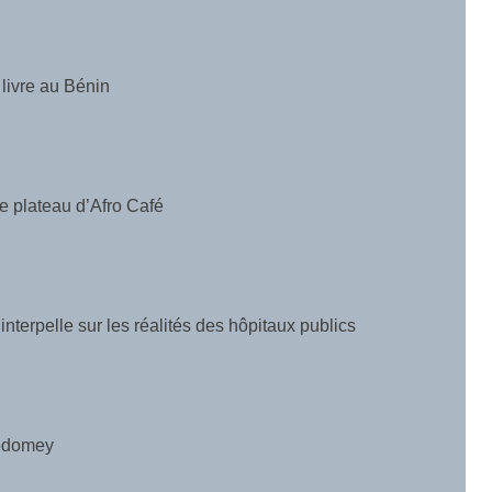
 livre au Bénin
le plateau d’Afro Café
nterpelle sur les réalités des hôpitaux publics
 Godomey