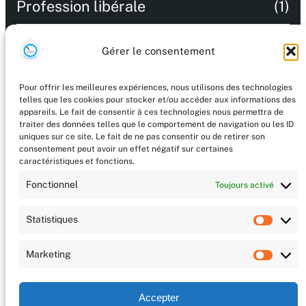
Profession libérale
(1)
Recommandations
(9)
Gérer le consentement
Salon littéraire
(47)
Pour offrir les meilleures expériences, nous utilisons des technologies
telles que les cookies pour stocker et/ou accéder aux informations des
Technologie
(2)
appareils. Le fait de consentir à ces technologies nous permettra de
traiter des données telles que le comportement de navigation ou les ID
uniques sur ce site. Le fait de ne pas consentir ou de retirer son
Uncategorized
(56)
consentement peut avoir un effet négatif sur certaines
caractéristiques et fonctions.
Vient de paraitre / A paraitre
(8)
Fonctionnel
Toujours activé
Statistiques
Stat
Marketing
Mark
Accepter