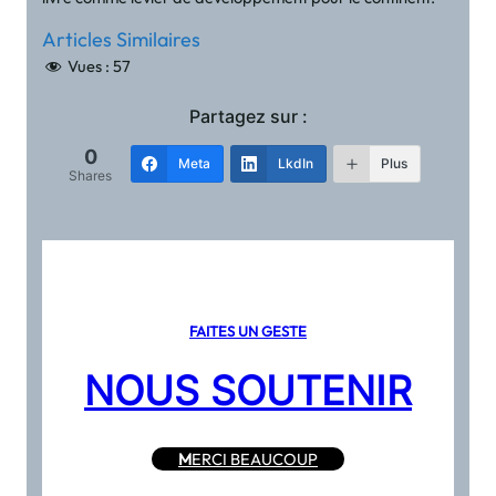
Articles Similaires
Vues :
57
Partagez sur :
0
Meta
LkdIn
Plus
Shares
FAITES UN GESTE
NOUS SOUTENIR
M
ERCI BEAUCOUP