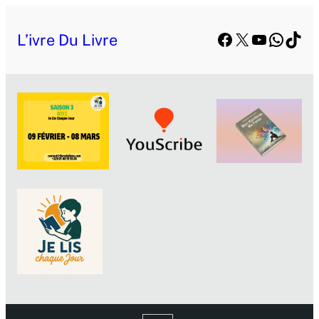
Facebook
X
YouTube
Whats
TikT
L’ivre Du Livre